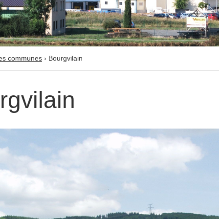
es communes
›
Bourgvilain
rgvilain