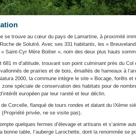
ation
se trouve au cœur du pays de Lamartine, à proximité imméd
 Roche de Solutré. Avec ses 331 habitants, les « Breuvelandi
 Saint-Cyr Mère Boitier », nom des deux plus hauts somme
t 681 m d’altitude, trouvant son point culminant près du Col
allonnés de prairies et de bois, émaillés de hameaux à l’arc
atura 2000, la commune intègre le site « Bocage, forêts et
, zone spéciale de conservation des habitats pour de nombr
’intérêt européen par leur rareté et leur déclin.
de Corcelle, flanqué de tours rondes et datant du IXème siè
 (Propriété privée, ne se visite pas).
compte quelques fermes d’élevage et artisans et s’anime aut
sa bonne table, l’auberge Larochette, dont la renommée se pou