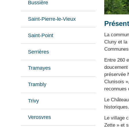
Bussière
Saint-Pierre-le-Vieux
Présent
La commune 
Saint-Point
Cluny et la
Communes «
Serrières
Entre 260 e
doucement v
Tramayes
préservée N
Clunisois »
Trambly
reconnues d
Le Château 
Trivy
historiques.
Verosvres
Le village 
Zette » et 