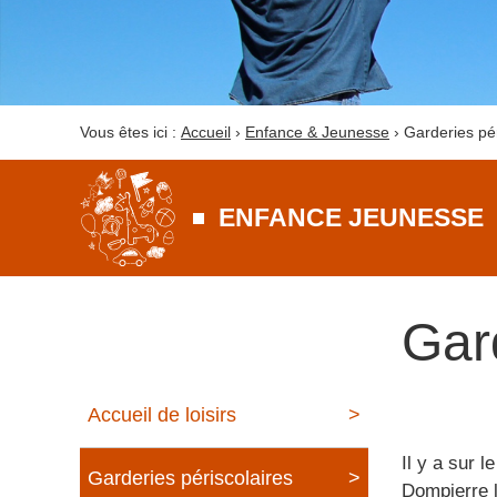
Vous êtes ici :
Accueil
›
Enfance & Jeunesse
›
Garderies pér
ENFANCE JEUNESSE
Gar
Accueil de loisirs
Il y a sur le
Garderies périscolaires
Dompierre 