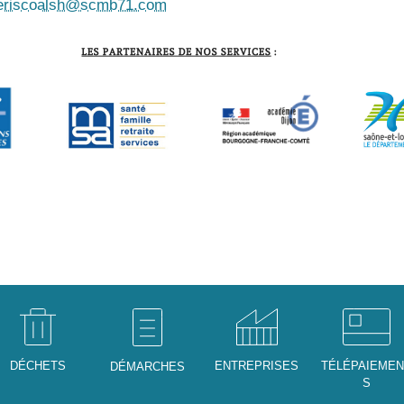
periscoalsh@scmb71.com
DÉCHETS
ENTREPRISES
TÉLÉPAIEME
DÉMARCHES
S