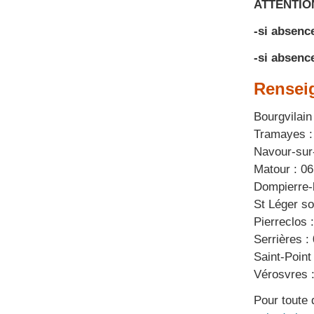
ATTENTIO
-si absenc
-si absenc
Rensei
Bourgvilain
Tramayes :
Navour-sur
Matour : 06
Dompierre-
St Léger so
Pierreclos 
Serrières :
Saint-Point
Vérosvres :
Pour toute 