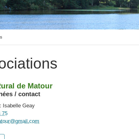
ns
ociations
ural de Matour
ées / contact
: Isabelle Geay
8 75
atour@gmail.com