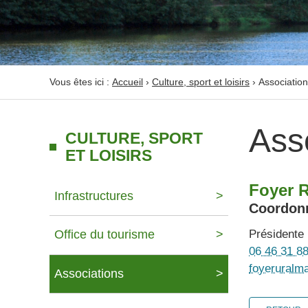
Vous êtes ici :
Accueil
›
Culture, sport et loisirs
›
Associatio
Ass
CULTURE, SPORT
ET LOISIRS
Foyer R
Infrastructures
Coordonn
Présidente 
Office du tourisme
06 46 31 8
foyeruralm
Associations