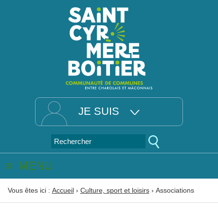
JE SUIS
MENU
Vous êtes ici :
Accueil
›
Culture, sport et loisirs
›
Associations