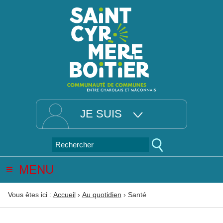
JE SUIS
MENU
Vous êtes ici :
Accueil
›
Au quotidien
›
Santé