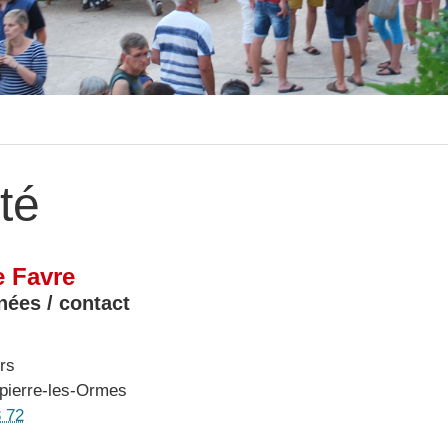
té
e Favre
ées / contact
rs
ierre-les-Ormes
3 72